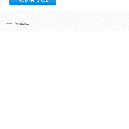
powered by
prlog.ru