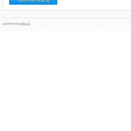
powered by
prlog.ru