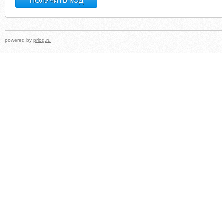
powered by
prlog.ru