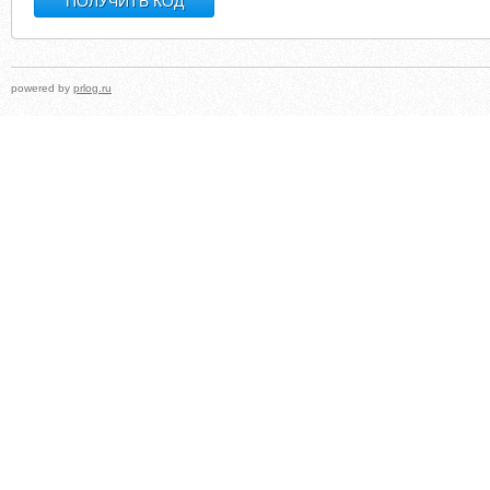
powered by
prlog.ru