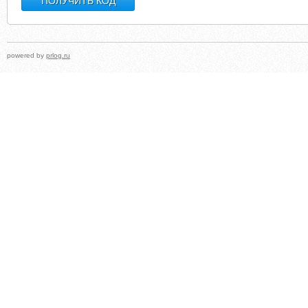
powered by
prlog.ru