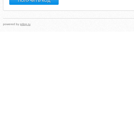
powered by
prlog.ru