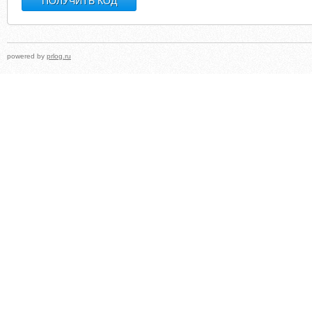
powered by
prlog.ru