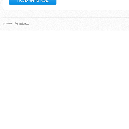
powered by
prlog.ru