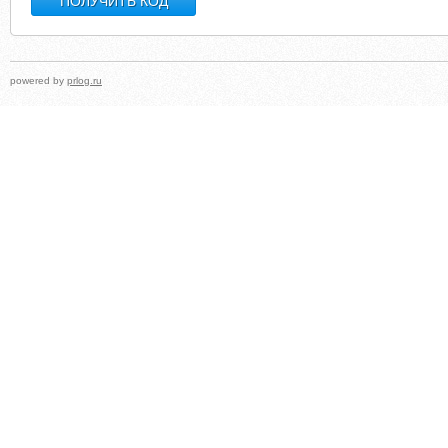
powered by
prlog.ru