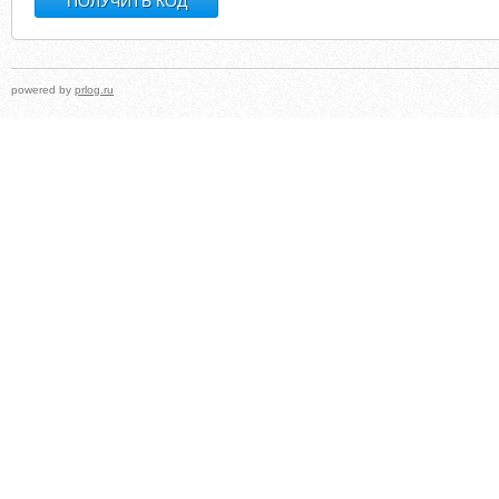
powered by
prlog.ru