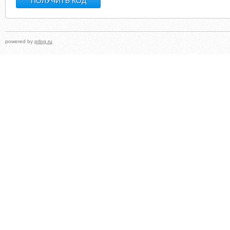
powered by
prlog.ru