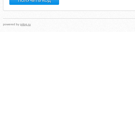
powered by
prlog.ru