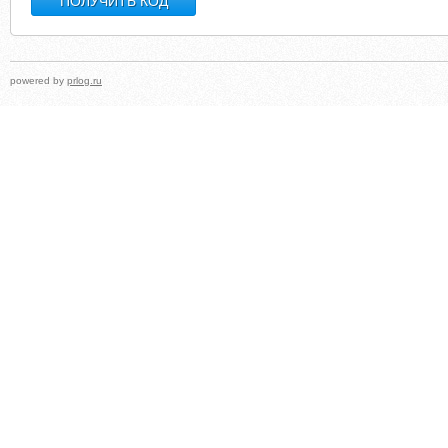
powered by
prlog.ru