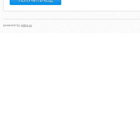
powered by
prlog.ru