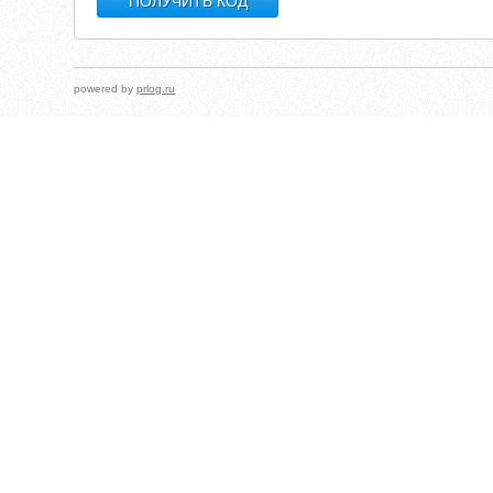
powered by
prlog.ru