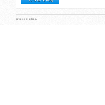
powered by
prlog.ru