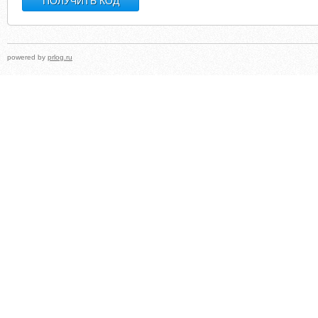
powered by
prlog.ru