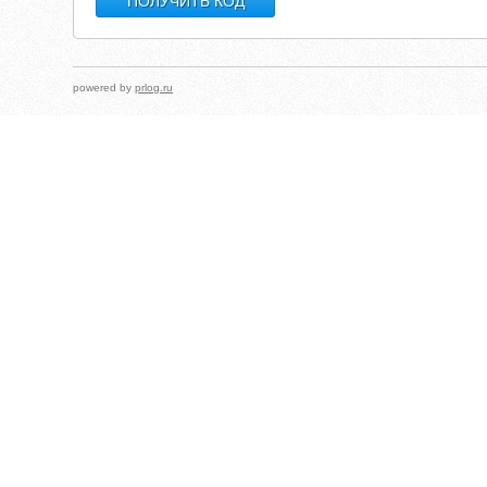
powered by
prlog.ru