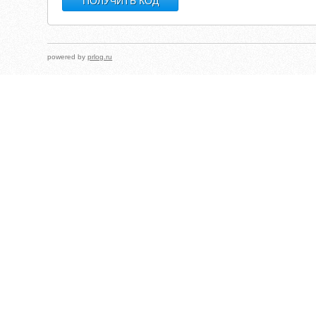
powered by
prlog.ru