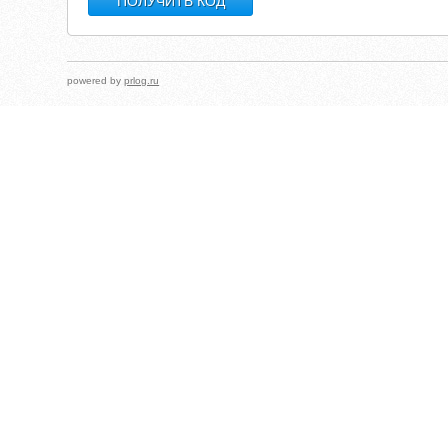
powered by
prlog.ru