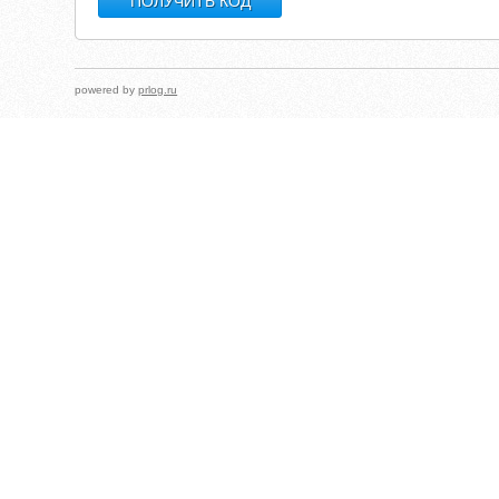
powered by
prlog.ru