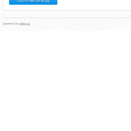
powered by
prlog.ru