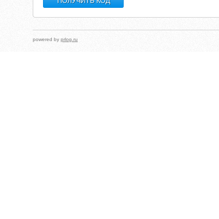
powered by
prlog.ru