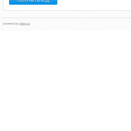
powered by
prlog.ru