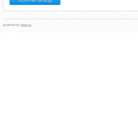
powered by
prlog.ru