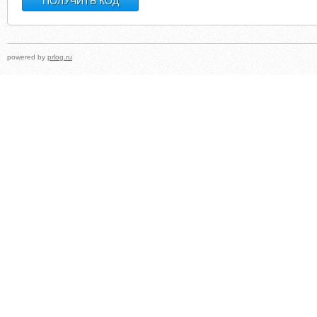
powered by
prlog.ru