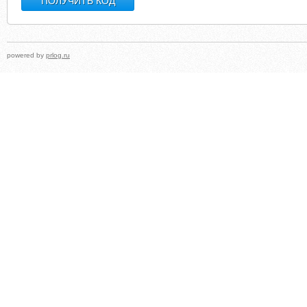
powered by
prlog.ru