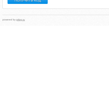
powered by
prlog.ru