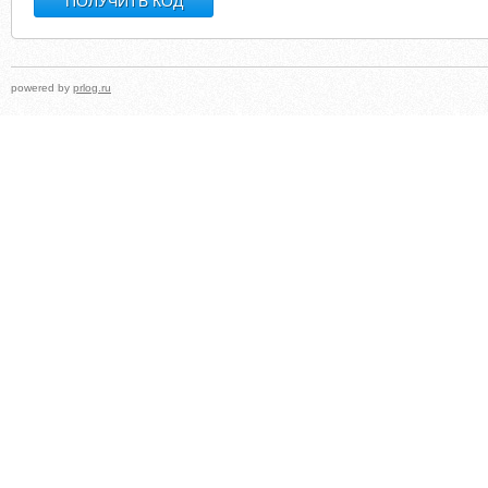
powered by
prlog.ru