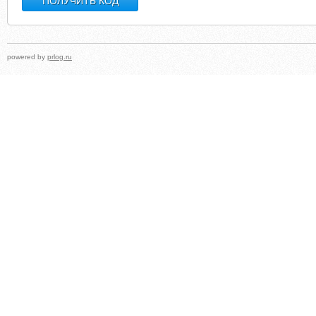
powered by
prlog.ru