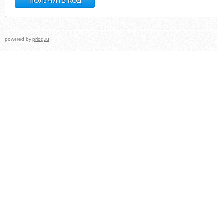
powered by
prlog.ru