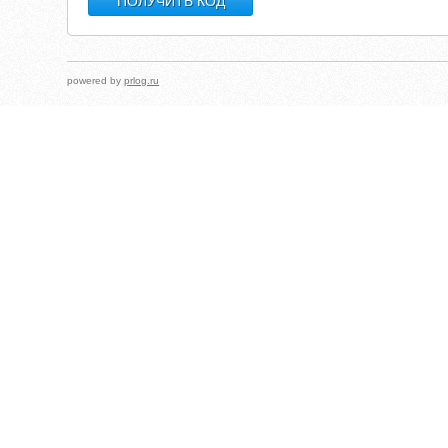
powered by
prlog.ru