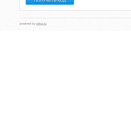
powered by
prlog.ru