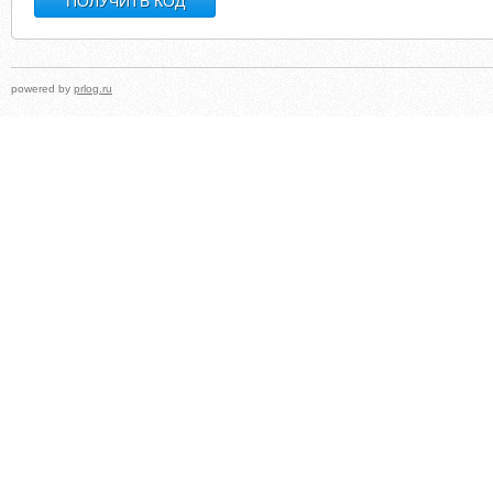
powered by
prlog.ru