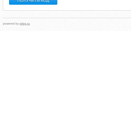
powered by
prlog.ru