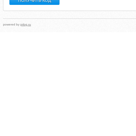
powered by
prlog.ru