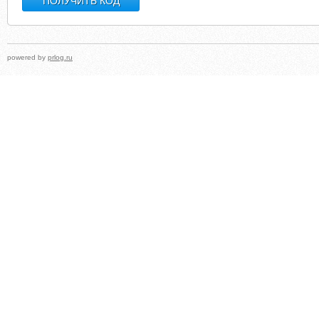
powered by
prlog.ru