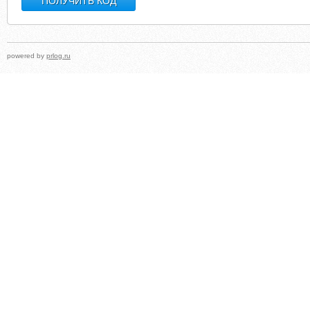
powered by
prlog.ru