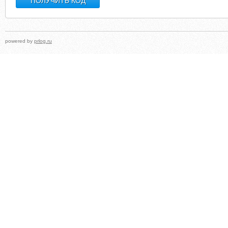
powered by
prlog.ru