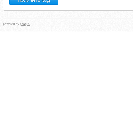
powered by
prlog.ru