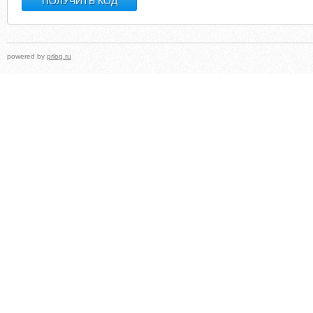
powered by
prlog.ru