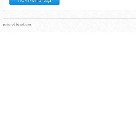
powered by
prlog.ru