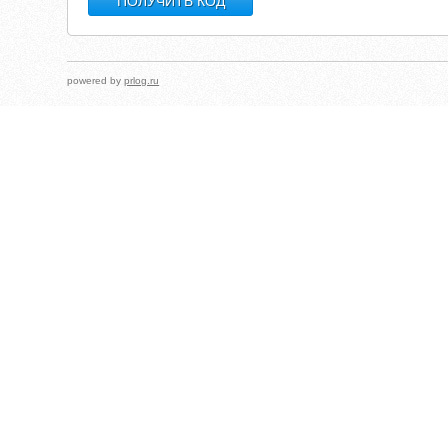
powered by
prlog.ru