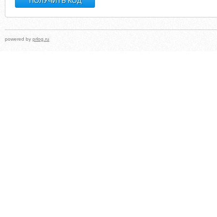
powered by
prlog.ru