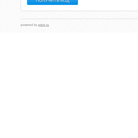
powered by
prlog.ru