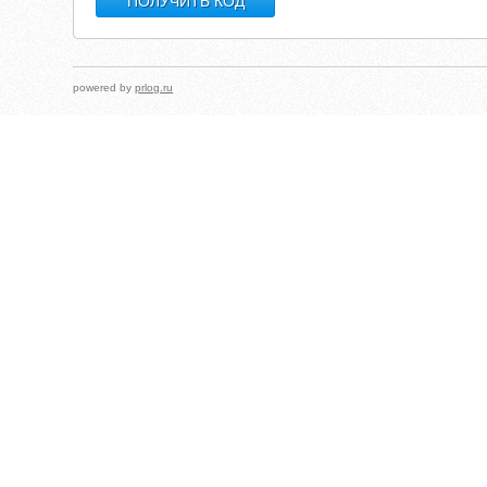
powered by
prlog.ru