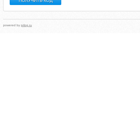
powered by
prlog.ru