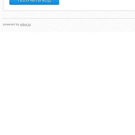
powered by
prlog.ru