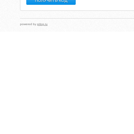
powered by
prlog.ru