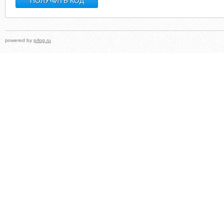
powered by
prlog.ru